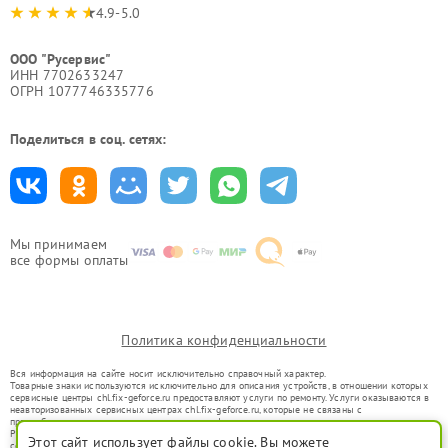
4.9-5.0
ООО "Русервис"
ИНН 7702633247
ОГРН 1077746335776
Поделиться в соц. сетях:
Мы принимаем
все формы оплаты
Политика конфиденциальности
Вся информация на сайте носит исключительно справочный характер.
Товарные знаки используются исключительно для описания устройств, в отношении которых
сервисные центры chl.fix-geforce.ru предоставляют услуги по ремонту. Услуги оказываются в
неавторизованных сервисных центрах chl.fix-geforce.ru, которые не связаны с
правообладателями товарных знаков или их официальными представителями.
Ремонт осуществляется для устройств, уже введенных в гражданский оборот в соответствии
Этот сайт использует файлы cookie. Вы можете
со статьей 1487 ГК РФ.