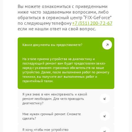
Вы можете ознакомиться с приведенными
ниже часто задаваемыми вопросами, либо
обратиться в сервисный центр “FIX-GeForce”
по следующему телефону
+7 (351) 200-72-67
если не нашли ответ на свой вопрос.
Какие документы вы предоставляете?
На этапе приема устройства на диагностику и
последующий ремонт вам будет предоставлен заказ-
наряд с указанием страховых обязательств на ваше
устройство. Далее, после выполнения работ по ремонту
техники, вы получите акт выполненных работ и
гарантийный талон.
Я уже знаю в чем неисправность и какой
ремонт необходим. Для чего проводить
диагностику?
Мне нужен срочный ремонт. Сможете
сделать?
Я хочу, чтобы мое устройство