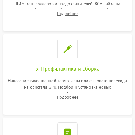
ШИМ-контроллеров и предохранителей. BGA-пайка на
инфракрасной станции реболлинг или замена графического
Подробнее
чипа и дефектной памяти GDDR. Прошивка BIOS
программатором.
5. Профилактика и сборка
Нанесение качественной термопасты или фазового перехода
на кристалл GPU. Подбор и установка новых
термопрокладок правильной толщины на память и цепи
Подробнее
питания. Монтаж радиатора и бэкплейта, подключение и
проверка кулеров.