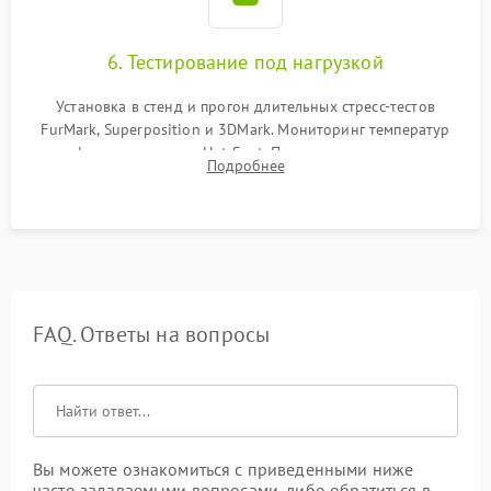
6. Тестирование под нагрузкой
Установка в стенд и прогон длительных стресс-тестов
FurMark, Superposition и 3DMark. Мониторинг температур
графического чипа и Hot Spot. Проверка на отсутствие
Подробнее
артефактов изображения, вылетов драйвера и зависаний.
FAQ. Ответы на вопросы
Вы можете ознакомиться с приведенными ниже
часто задаваемыми вопросами, либо обратиться в