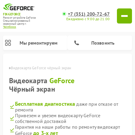
+7 (351) 200-72-67
FIX-GEFORCE
Ремонт устройств GeForce
Ежедневно с 9:00 до 21:00
Специализированный
cервисный центр г.
Челябинск
Мы ремонтируем
Позвонить
инске
Видеокарта GeForce чёрный экран
Видеокарта
GeForce
Чёрный экран
Бесплатная диагностика
даже при отказе от
ремонта
Привезем и увезем видеокарту GeForce
собственной доставкой
Гарантия на наши работы по ремонту видеокарт
до 3-х лет
GeForce