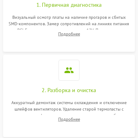
1. Первичная диагностика
Визуальный осмотр платы на наличие прогаров и сбитых
SMD-компонентов. Замер сопротивлений на линиях питания
PCI-E и дополнительных разъемах 12V. Проверка на
Подробнее
короткое замыкание основных дросселей питания GPU и
памяти.
2. Разборка и очистка
Аккуратный демонтаж системы охлаждения и отключение
шлейфов вентиляторов. Удаление старой термопасты с
кристалла графического чипа и термопрокладок с банок
Подробнее
памяти и зоны VRM. Очистка платы от пыли и окислов.