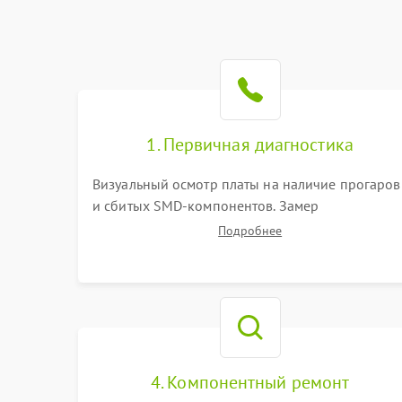
1. Первичная диагностика
Визуальный осмотр платы на наличие прогаров
и сбитых SMD-компонентов. Замер
сопротивлений на линиях питания PCI-E и
Подробнее
дополнительных разъемах 12V. Проверка на
короткое замыкание основных дросселей
питания GPU и памяти.
4. Компонентный ремонт