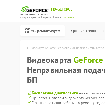
FIX-GEFORCE
Ремонт устройств GeForce
Специализированный cервисный центр г.
Челябинск
Мы ремонтируем
Срочный ремонт
Це
eForce в Челябинске
Видеокарта GeForce неправильная подача питания от бп
Видеокарта
GeForce
Неправильная подач
БП
Бесплатная диагностика
даже при отказ
Привезем и увезем видеокарту GeForce со
Гарантия на наши работы по ремонту виде