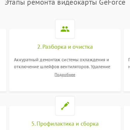
Этапы ремонта видеокарты GeForce
2. Разборка и очистка
Аккуратный демонтаж системы охлаждения и
отключение шлейфов вентиляторов. Удаление
старой термопасты с кристалла графического
Подробнее
чипа и термопрокладок с банок памяти и зоны
VRM. Очистка платы от пыли и окислов.
5. Профилактика и сборка