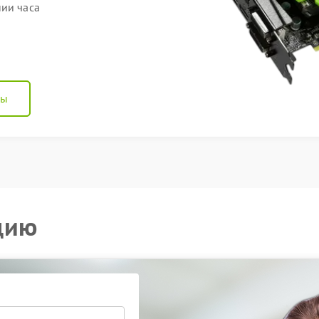
нии часа
ны
цию