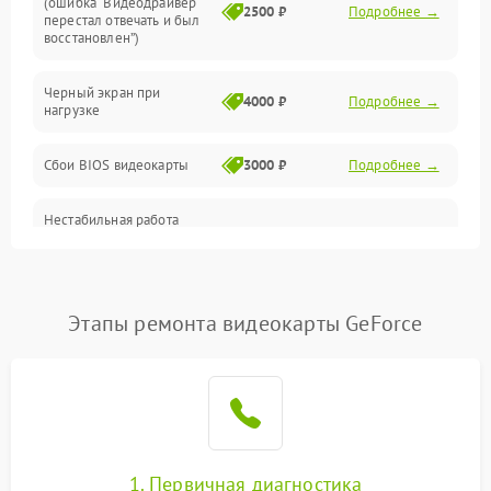
(ошибка “Видеодрайвер
Интерфейсные и коммуникационные проблемы
2500 ₽
Подробнее →
перестал отвечать и был
восстановлен”)
Питание
Черный экран при
4000 ₽
Подробнее →
нагрузке
Электропитание
Сбои BIOS видеокарты
3000 ₽
Подробнее →
ПО
Нестабильная работа
Электронные компоненты
после обновления
2000 ₽
Подробнее →
драйверов
Интерфейсы
Этапы ремонта видеокарты GeForce
Общие поломки
Система охлаждения
Экран (дисплей)
1. Первичная диагностика