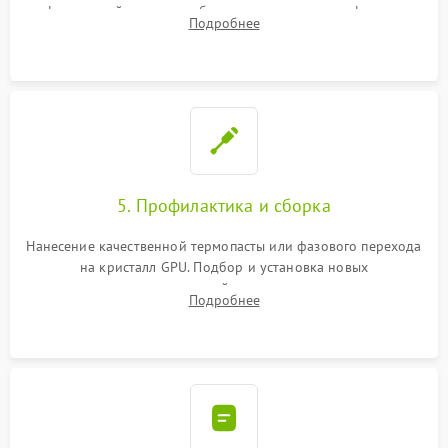
инфракрасной станции реболлинг или замена графического
Подробнее
чипа и дефектной памяти GDDR. Прошивка BIOS
программатором.
5. Профилактика и сборка
Нанесение качественной термопасты или фазового перехода
на кристалл GPU. Подбор и установка новых
термопрокладок правильной толщины на память и цепи
Подробнее
питания. Монтаж радиатора и бэкплейта, подключение и
проверка кулеров.