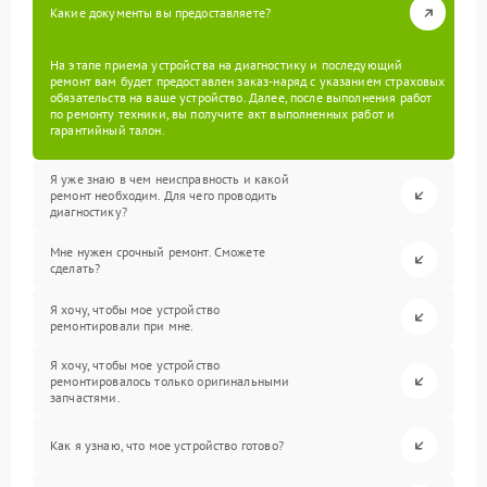
Какие документы вы предоставляете?
На этапе приема устройства на диагностику и последующий
ремонт вам будет предоставлен заказ-наряд с указанием страховых
обязательств на ваше устройство. Далее, после выполнения работ
по ремонту техники, вы получите акт выполненных работ и
гарантийный талон.
Я уже знаю в чем неисправность и какой
ремонт необходим. Для чего проводить
диагностику?
Мне нужен срочный ремонт. Сможете
сделать?
Я хочу, чтобы мое устройство
ремонтировали при мне.
Я хочу, чтобы мое устройство
ремонтировалось только оригинальными
запчастями.
Как я узнаю, что мое устройство готово?