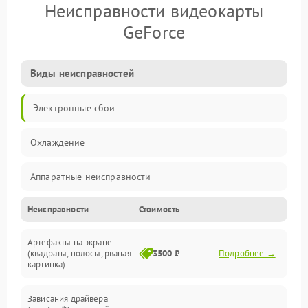
Неисправности видеокарты
GeForce
Виды неисправностей
Электронные сбои
Охлаждение
Аппаратные неисправности
Неисправности
Стоимость
Перегрев и термопроблемы
Артефакты на экране
Видео
(квадраты, полосы, рваная
3500 ₽
Подробнее →
картинка)
Программные ошибки
Зависания драйвера