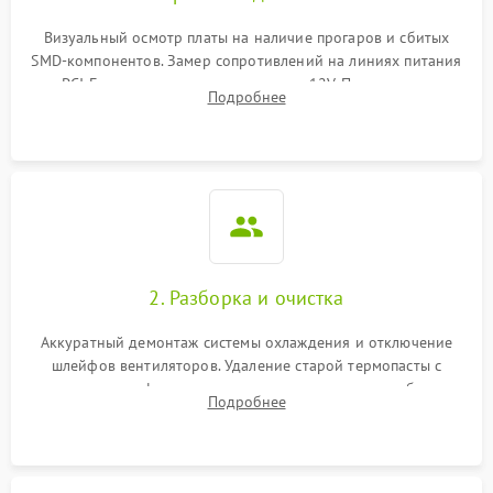
Программные сбои
Визуальный осмотр платы на наличие прогаров и сбитых
SMD-компонентов. Замер сопротивлений на линиях питания
Механические повреждения
PCI-E и дополнительных разъемах 12V. Проверка на
Подробнее
короткое замыкание основных дросселей питания GPU и
Режим работы
памяти.
ПО/Микропрограмма
2. Разборка и очистка
Аккуратный демонтаж системы охлаждения и отключение
шлейфов вентиляторов. Удаление старой термопасты с
кристалла графического чипа и термопрокладок с банок
Подробнее
памяти и зоны VRM. Очистка платы от пыли и окислов.