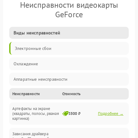
Неисправности видеокарты
GeForce
Виды неисправностей
Электронные сбои
Охлаждение
Аппаратные неисправности
Неисправности
Стоимость
Перегрев и термопроблемы
Артефакты на экране
Видео
(квадраты, полосы, рваная
3500 ₽
Подробнее →
картинка)
Программные ошибки
Зависания драйвера