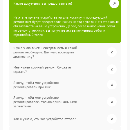
Какие документы вы предоставляете?
На этапе приема устройства на диагностику и последующий
ремонт вам будет предоставлен заказ-наряд с указанием страховых
обязательств на ваше устройство. Далее, после выполнения работ
по ремонту техники, вы получите акт выполненных работ и
гарантийный талон.
Я уже знаю в чем неисправность и какой
ремонт необходим. Для чего проводить
диагностику?
Мне нужен срочный ремонт. Сможете
сделать?
Я хочу, чтобы мое устройство
ремонтировали при мне.
Я хочу, чтобы мое устройство
ремонтировалось только оригинальными
запчастями.
Как я узнаю, что мое устройство готово?