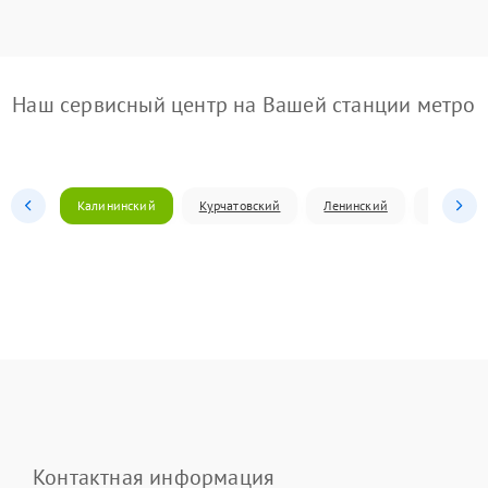
Наш сервисный центр на Вашей станции метро
Калининский
Курчатовский
Ленинский
Металлур
Контактная информация