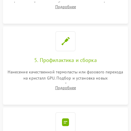
инфракрасной станции реболлинг или замена графического
Подробнее
чипа и дефектной памяти GDDR. Прошивка BIOS
программатором.
5. Профилактика и сборка
Нанесение качественной термопасты или фазового перехода
на кристалл GPU. Подбор и установка новых
термопрокладок правильной толщины на память и цепи
Подробнее
питания. Монтаж радиатора и бэкплейта, подключение и
проверка кулеров.