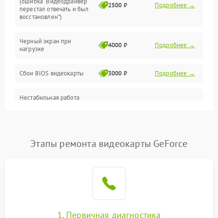
(ошибка “Видеодрайвер
Интерфейсные и коммуникационные проблемы
2500 ₽
Подробнее →
перестал отвечать и был
восстановлен”)
Питание
Черный экран при
4000 ₽
Подробнее →
нагрузке
Электропитание
Сбои BIOS видеокарты
3000 ₽
Подробнее →
ПО
Нестабильная работа
Электронные компоненты
после обновления
2000 ₽
Подробнее →
драйверов
Интерфейсы
Этапы ремонта видеокарты GeForce
Общие поломки
Система охлаждения
Экран (дисплей)
1. Первичная диагностика