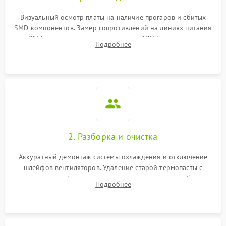
Программные сбои
Визуальный осмотр платы на наличие прогаров и сбитых
SMD-компонентов. Замер сопротивлений на линиях питания
Механические повреждения
PCI-E и дополнительных разъемах 12V. Проверка на
Подробнее
короткое замыкание основных дросселей питания GPU и
Режим работы
памяти.
ПО/Микропрограмма
2. Разборка и очистка
Аккуратный демонтаж системы охлаждения и отключение
шлейфов вентиляторов. Удаление старой термопасты с
кристалла графического чипа и термопрокладок с банок
Подробнее
памяти и зоны VRM. Очистка платы от пыли и окислов.