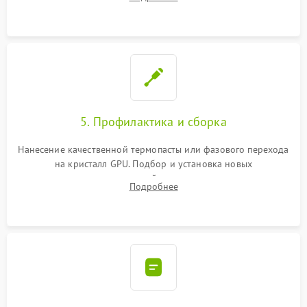
чипа и дефектной памяти GDDR. Прошивка BIOS
программатором.
5. Профилактика и сборка
Нанесение качественной термопасты или фазового перехода
на кристалл GPU. Подбор и установка новых
термопрокладок правильной толщины на память и цепи
Подробнее
питания. Монтаж радиатора и бэкплейта, подключение и
проверка кулеров.