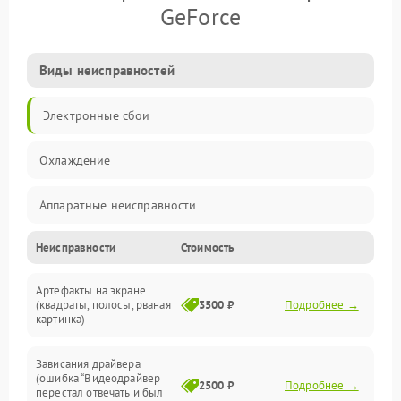
GeForce
Виды неисправностей
Электронные сбои
Охлаждение
Аппаратные неисправности
Неисправности
Стоимость
Перегрев и термопроблемы
Артефакты на экране
Видео
(квадраты, полосы, рваная
3500 ₽
Подробнее →
картинка)
Программные ошибки
Зависания драйвера
(ошибка “Видеодрайвер
Интерфейсные и коммуникационные проблемы
2500 ₽
Подробнее →
перестал отвечать и был