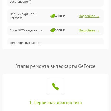
восстановлен”)
Питание
Черный экран при
4000 ₽
Подробнее →
нагрузке
Электропитание
Сбои BIOS видеокарты
3000 ₽
Подробнее →
ПО
Нестабильная работа
Электронные компоненты
после обновления
2000 ₽
Подробнее →
драйверов
Интерфейсы
Этапы ремонта видеокарты GeForce
Общие поломки
Система охлаждения
Экран (дисплей)
1. Первичная диагностика
Программные сбои