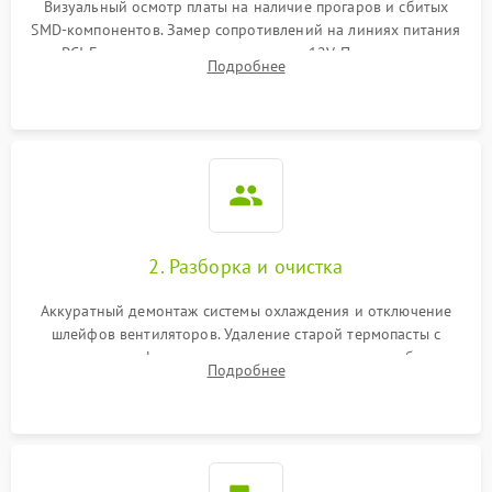
Визуальный осмотр платы на наличие прогаров и сбитых
SMD-компонентов. Замер сопротивлений на линиях питания
Механические повреждения
PCI-E и дополнительных разъемах 12V. Проверка на
Подробнее
короткое замыкание основных дросселей питания GPU и
Режим работы
памяти.
ПО/Микропрограмма
2. Разборка и очистка
Аккуратный демонтаж системы охлаждения и отключение
шлейфов вентиляторов. Удаление старой термопасты с
кристалла графического чипа и термопрокладок с банок
Подробнее
памяти и зоны VRM. Очистка платы от пыли и окислов.