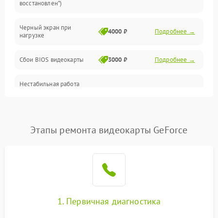
восстановлен”)
Питание
Черный экран при
4000 ₽
Подробнее →
нагрузке
Электропитание
Сбои BIOS видеокарты
3000 ₽
Подробнее →
ПО
Нестабильная работа
Электронные компоненты
после обновления
2000 ₽
Подробнее →
драйверов
Интерфейсы
Этапы ремонта видеокарты GeForce
Общие поломки
Система охлаждения
Экран (дисплей)
1. Первичная диагностика
Программные сбои