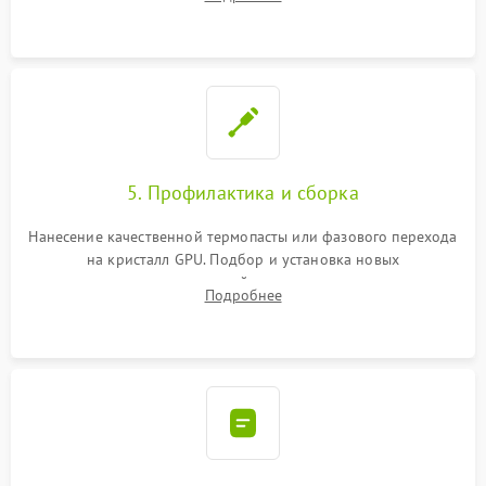
чипа и дефектной памяти GDDR. Прошивка BIOS
программатором.
5. Профилактика и сборка
Нанесение качественной термопасты или фазового перехода
на кристалл GPU. Подбор и установка новых
термопрокладок правильной толщины на память и цепи
Подробнее
питания. Монтаж радиатора и бэкплейта, подключение и
проверка кулеров.