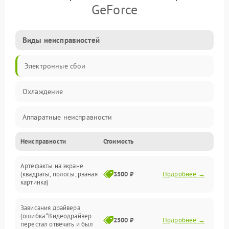
GeForce
Виды неисправностей
Электронные сбои
Охлаждение
Аппаратные неисправности
Неисправности
Стоимость
Перегрев и термопроблемы
Артефакты на экране
Видео
(квадраты, полосы, рваная
3500 ₽
Подробнее →
картинка)
Программные ошибки
Зависания драйвера
(ошибка “Видеодрайвер
Интерфейсные и коммуникационные проблемы
2500 ₽
Подробнее →
перестал отвечать и был