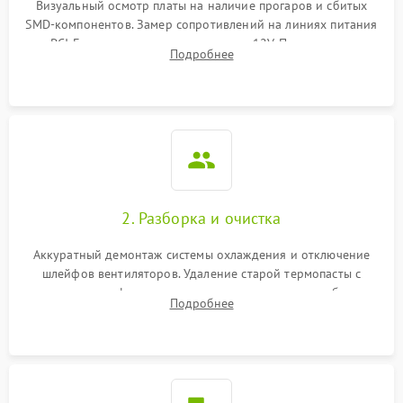
Визуальный осмотр платы на наличие прогаров и сбитых
SMD-компонентов. Замер сопротивлений на линиях питания
Механические повреждения
PCI-E и дополнительных разъемах 12V. Проверка на
Подробнее
короткое замыкание основных дросселей питания GPU и
Режим работы
памяти.
ПО/Микропрограмма
2. Разборка и очистка
Аккуратный демонтаж системы охлаждения и отключение
шлейфов вентиляторов. Удаление старой термопасты с
кристалла графического чипа и термопрокладок с банок
Подробнее
памяти и зоны VRM. Очистка платы от пыли и окислов.